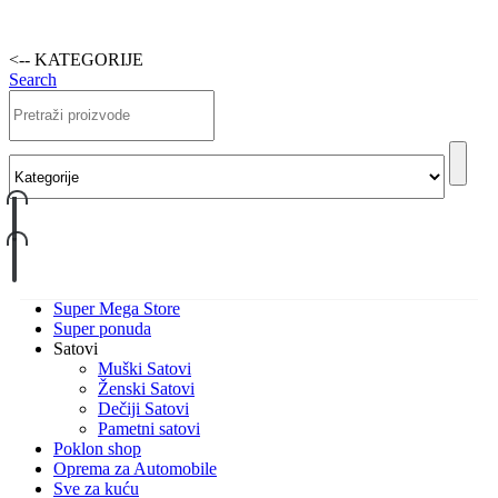
<-- KATEGORIJE
Search
Super Mega Store
Super ponuda
Satovi
Muški Satovi
Ženski Satovi
Dečiji Satovi
Pametni satovi
Poklon shop
Oprema za Automobile
Sve za kuću