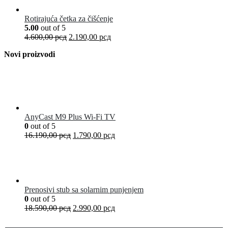
Rotirajuća četka za čišćenje
5.00
out of 5
4.600,00
рсд
2.190,00
рсд
Novi proizvodi
AnyCast M9 Plus Wi-Fi TV
0
out of 5
16.190,00
рсд
1.790,00
рсд
Prenosivi stub sa solarnim punjenjem
0
out of 5
18.590,00
рсд
2.990,00
рсд