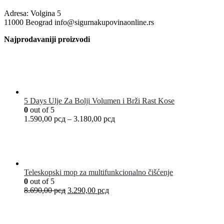
Adresa: Volgina 5
11000 Beograd info@sigurnakupovinaonline.rs
Najprodavaniji proizvodi
5 Days Ulje Za Bolji Volumen i Brži Rast Kose
0
out of 5
1.590,00
рсд
–
3.180,00
рсд
Teleskopski mop za multifunkcionalno čišćenje
0
out of 5
8.690,00
рсд
3.290,00
рсд