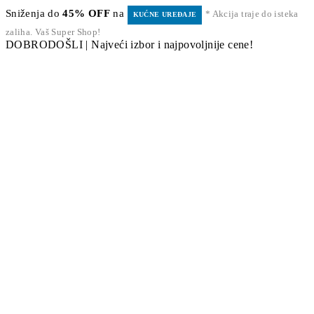
Sniženja do
45% OFF
na
* Akcija traje do isteka
KUĆNE UREĐAJE
zaliha. Vaš Super Shop!
DOBRODOŠLI | Najveći izbor i najpovoljnije cene!