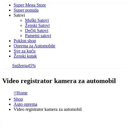
Super Mega Store
Super ponuda
Satovi
Muški Satovi
Ženski Satovi
Dečiji Satovi
Pametni satovi
Poklon shop
Oprema za Automobile
Sve za kuću
Ženski kutak
Sniženja
45%
Video registrator kamera za automobil
Home
Shop
Auto oprema
Video registrator kamera za automobil