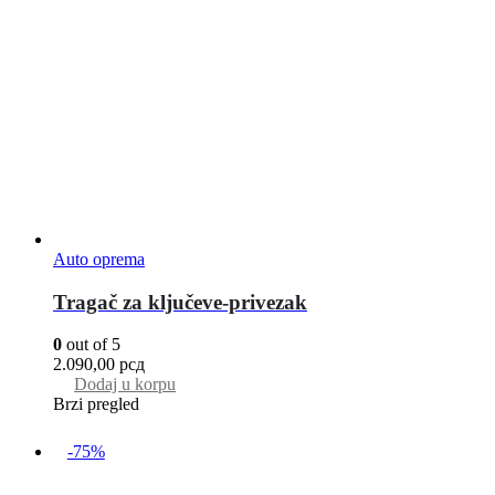
Auto oprema
Tragač za ključeve-privezak
0
out of 5
2.090,00
рсд
Dodaj u korpu
Brzi pregled
-75%