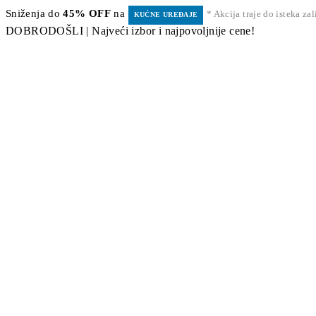
Sniženja do
45% OFF
na
* Akcija traje do isteka za
KUĆNE UREĐAJE
DOBRODOŠLI | Najveći izbor i najpovoljnije cene!