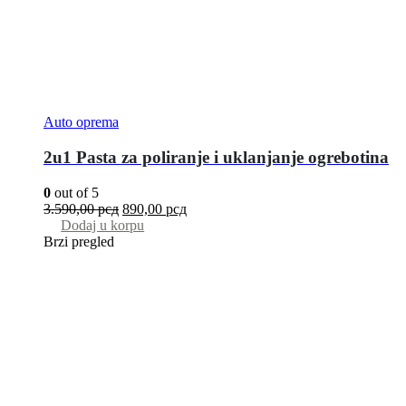
Auto oprema
2u1 Pasta za poliranje i uklanjanje ogrebotina
0
out of 5
3.590,00
рсд
890,00
рсд
Dodaj u korpu
Brzi pregled