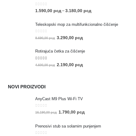
0
out of 5
1.590,00
рсд
3.180,00
рсд
–
Teleskopski mop za multifunkcionalno čišćenje
0
out of 5
3.290,00
рсд
8.690,00
рсд
Rotirajuća četka za čišćenje
5.00
out of 5
2.190,00
рсд
4.600,00
рсд
NOVI PROIZVODI
AnyCast M9 Plus Wi-Fi TV
0
out of 5
1.790,00
рсд
16.190,00
рсд
Prenosivi stub sa solarnim punjenjem