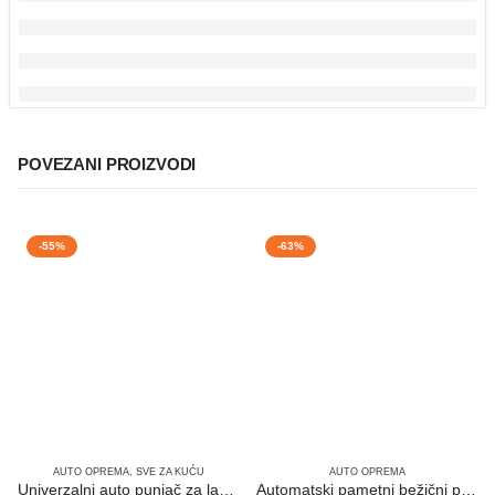
POVEZANI PROIZVODI
-55%
-63%
AUTO OPREMA
,
SVE ZA KUĆU
AUTO OPREMA
Univerzalni auto punjač za laptop 120W
Automatski pametni bežični punjač