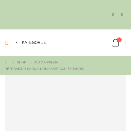
<-- KATEGORIJE
SHOP
AUTO OPREMA
RETROVIZOR SA DUALNOM KAMEROM I EKRANOM