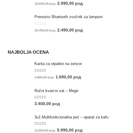
0
out of 5
2.990,00
рсд
18.590,00
рсд
Prenosivi Bluetooth zvučnik sa lampom
0
out of 5
2.490,00
рсд
16.490,00
рсд
NAJBOLJA OCENA
Kanta za otpatke na senzor
5.00
out of 5
1.690,00
рсд
4.890,00
рсд
Ručni kvarcni sat – Megir
5.00
out of 5
3.400,00
рсд
3u1 Multifunkcionalna peć – aparat za kafu
5.00
out of 5
5.990,00
рсд
11.990,00
рсд