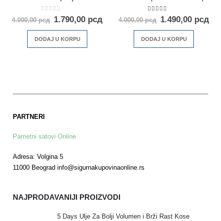
0
out of 5
5.00
out of 5
1.790,00
рсд
1.490,00
рсд
4.000,00
рсд
4.000,00
рсд
DODAJ U KORPU
DODAJ U KORPU
PARTNERI
Pametni satovi Online
Adresa: Volgina 5
11000 Beograd info@sigurnakupovinaonline.rs
NAJPRODAVANIJI PROIZVODI
5 Days Ulje Za Bolji Volumen i Brži Rast Kose