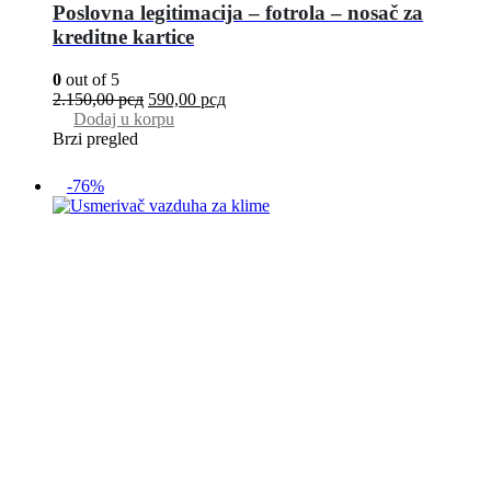
Poslovna legitimacija – fotrola – nosač za
kreditne kartice
0
out of 5
2.150,00
рсд
590,00
рсд
Dodaj u korpu
Brzi pregled
-76%