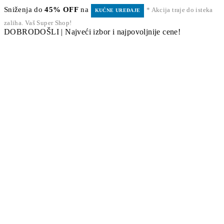
Sniženja do
45% OFF
na
* Akcija traje do isteka
KUĆNE UREĐAJE
zaliha. Vaš Super Shop!
DOBRODOŠLI | Najveći izbor i najpovoljnije cene!