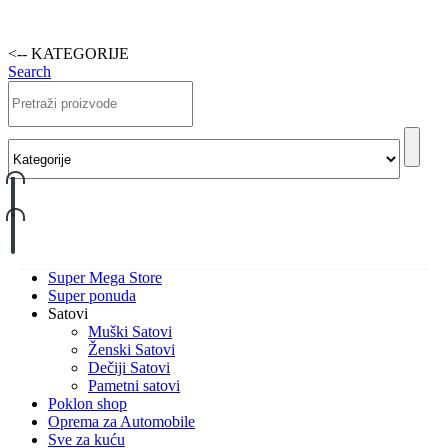
<-- KATEGORIJE
Search
Super Mega Store
Super ponuda
Satovi
Muški Satovi
Ženski Satovi
Dečiji Satovi
Pametni satovi
Poklon shop
Oprema za Automobile
Sve za kuću