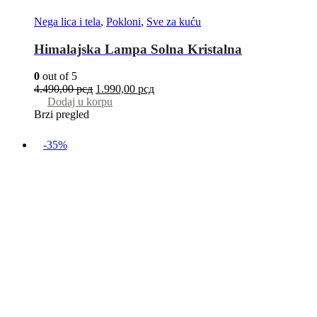
Nega lica i tela
,
Pokloni
,
Sve za kuću
Himalajska Lampa Solna Kristalna
0
out of 5
4.490,00
рсд
1.990,00
рсд
Dodaj u korpu
Brzi pregled
-35%