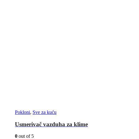
Pokloni
,
Sve za kuću
Usmerivač vazduha za klime
0
out of 5