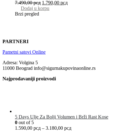
7.490,00
рсд
1.790,00
рсд
Dodaj u korpu
Brzi pregled
PARTNERI
Pametni satovi Online
Adresa: Volgina 5
11000 Beograd info@sigurnakupovinaonline.rs
Najprodavaniji proizvodi
5 Days Ulje Za Bolji Volumen i Brži Rast Kose
0
out of 5
1.590,00
рсд
–
3.180,00
рсд