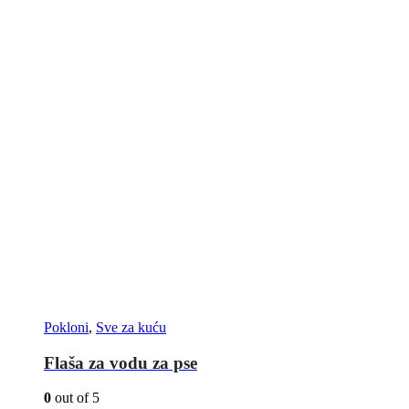
Pokloni
,
Sve za kuću
Flaša za vodu za pse
0
out of 5