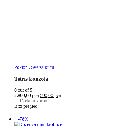
Pokloni
,
Sve za kuću
Tetris konzola
0
out of 5
2.890,00
рсд
590,00
рсд
Dodaj u korpu
Brzi pregled
-78%