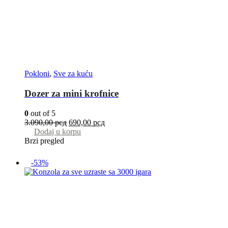
Pokloni
,
Sve za kuću
Dozer za mini krofnice
0
out of 5
3.090,00
рсд
690,00
рсд
Dodaj u korpu
Brzi pregled
-53%