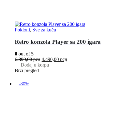
Pokloni
,
Sve za kuću
Retro konzola Player sa 200 igara
0
out of 5
6.890,00
рсд
4.490,00
рсд
Dodaj u korpu
Brzi pregled
-80%