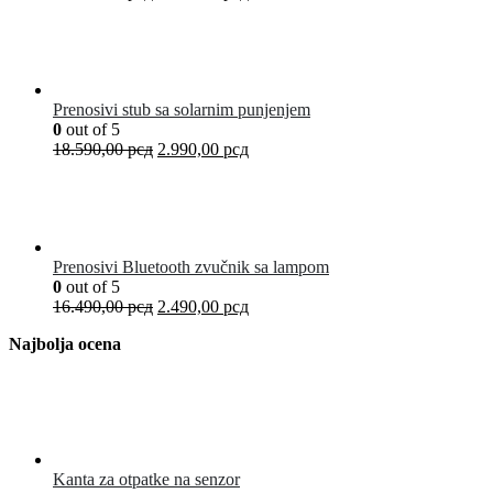
Prenosivi stub sa solarnim punjenjem
0
out of 5
18.590,00
рсд
2.990,00
рсд
Prenosivi Bluetooth zvučnik sa lampom
0
out of 5
16.490,00
рсд
2.490,00
рсд
Najbolja ocena
Kanta za otpatke na senzor