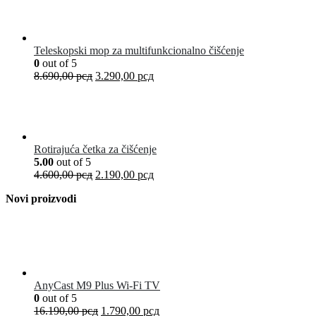
Teleskopski mop za multifunkcionalno čišćenje
0
out of 5
8.690,00
рсд
3.290,00
рсд
Rotirajuća četka za čišćenje
5.00
out of 5
4.600,00
рсд
2.190,00
рсд
Novi proizvodi
AnyCast M9 Plus Wi-Fi TV
0
out of 5
16.190,00
рсд
1.790,00
рсд