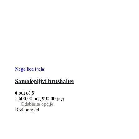
Nega lica i tela
Samolepljivi brushalter
0
out of 5
1.600,00
рсд
990,00
рсд
Odaberite opcije
Brzi pregled