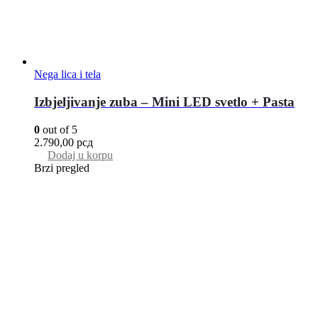
Nega lica i tela
Izbjeljivanje zuba – Mini LED svetlo + Pasta
0
out of 5
2.790,00
рсд
Dodaj u korpu
Brzi pregled