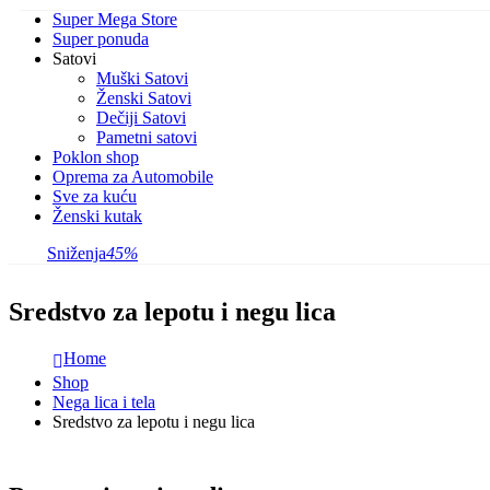
Super Mega Store
Super ponuda
Satovi
Muški Satovi
Ženski Satovi
Dečiji Satovi
Pametni satovi
Poklon shop
Oprema za Automobile
Sve za kuću
Ženski kutak
Sniženja
45%
Sredstvo za lepotu i negu lica
Home
Shop
Nega lica i tela
Sredstvo za lepotu i negu lica