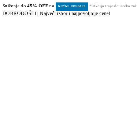
Sniženja do
45% OFF
na
* Akcija traje do isteka za
KUĆNE UREĐAJE
DOBRODOŠLI | Najveći izbor i najpovoljnije cene!