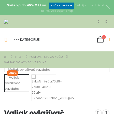
Sniženja do
45% OFF
na
* Akcija traje do isteka
KUĆNE UREĐAJE
zaliha. Vaš Super Shop!
<-- KATEGORIJE
SHOP
POKLONI
,
SVE ZA KUĆU
VALJAK OVLAŽIVAČ VAZDUHA
-50%
Valjak ovlaživač