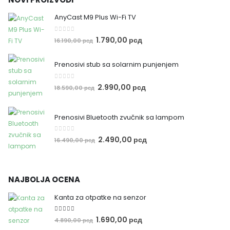
NOVI PROIZVODI
AnyCast M9 Plus Wi-Fi TV
0
out of 5
1.790,00
рсд
16.190,00
рсд
Prenosivi stub sa solarnim punjenjem
0
out of 5
2.990,00
рсд
18.590,00
рсд
Prenosivi Bluetooth zvučnik sa lampom
0
out of 5
2.490,00
рсд
16.490,00
рсд
NAJBOLJA OCENA