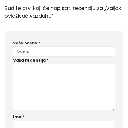
Budite prvi koji će napisati recenziju za „Valjak
ovlaživač vazduha“
Vaša ocena
*
Vaša recenzija
*
Ime
*