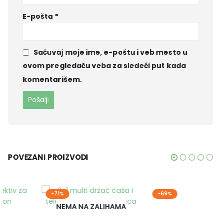
E-pošta
*
Sačuvaj moje ime, e-poštu i veb mesto u
ovom pregledaču veba za sledeći put kada
komentarišem.
POVEZANI PROIZVODI
-71%
-69%
NEMA NA ZALIHAMA