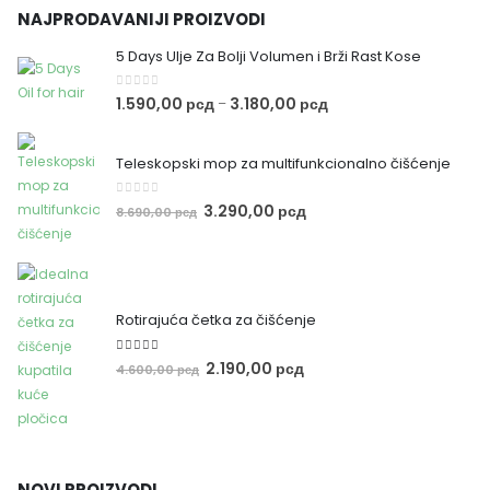
Adresa: Volgina 5
11000 Beograd info@sigurnakupovinaonline.rs
NAJPRODAVANIJI PROIZVODI
5 Days Ulje Za Bolji Volumen i Brži Rast Kose
0
out of 5
1.590,00
рсд
3.180,00
рсд
–
Teleskopski mop za multifunkcionalno čišćenje
0
out of 5
3.290,00
рсд
8.690,00
рсд
Rotirajuća četka za čišćenje
5.00
out of 5
2.190,00
рсд
4.600,00
рсд