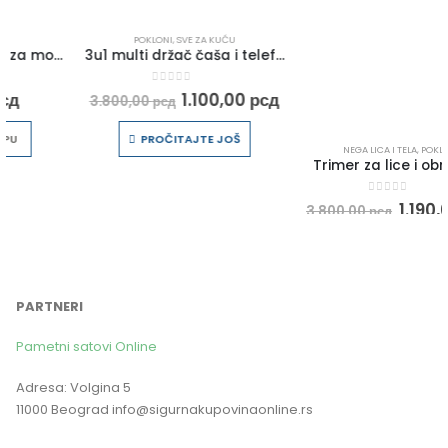
POKLONI
,
SVE ZA KUĆU
NEGA LICA I TELA
,
POKLONI
3u1 multi držač čaša i telefona za bicikle i kolica
Trimer za lice i obrve 2u1
0
out of 5
0
out of 5
1.100,00
рсд
1.190,00
рсд
3.800,00
рсд
3.800,00
рсд
PROČITAJTE JOŠ
DODAJ U KORPU
PARTNERI
Pametni satovi Online