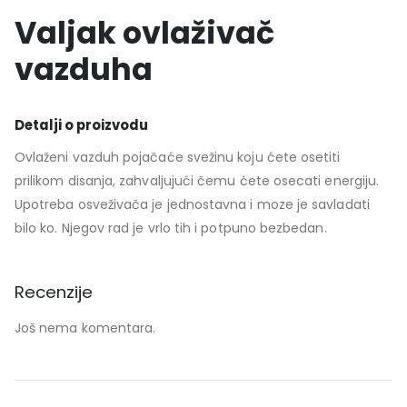
Valjak ovlaživač
vazduha
Detalji o proizvodu
Ovlaženi vazduh pojačaće svežinu koju ćete osetiti
prilikom disanja, zahvaljujući čemu ćete osecati energiju.
Upotreba osveživača je jednostavna i moze je savladati
bilo ko. Njegov rad je vrlo tih i potpuno bezbedan.
Recenzije
Još nema komentara.