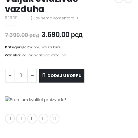
vazduha
( Još nema komentara. )
0
out of 5
3.690,00
рсд
7.390,00
рсд
Kategorije:
Pokloni
,
Sve za kuću
Oznaka:
Valjak ovlaživač vazduha
DODAJ U KORPU