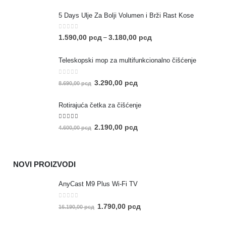
5 Days Ulje Za Bolji Volumen i Brži Rast Kose
0
out of 5
1.590,00
рсд
3.180,00
рсд
–
Teleskopski mop za multifunkcionalno čišćenje
0
out of 5
3.290,00
рсд
8.690,00
рсд
Rotirajuća četka za čišćenje
5.00
out of 5
2.190,00
рсд
4.600,00
рсд
NOVI PROIZVODI
AnyCast M9 Plus Wi-Fi TV
0
out of 5
1.790,00
рсд
16.190,00
рсд