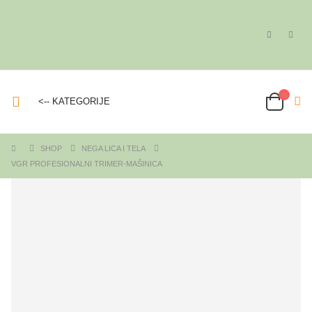
<-- KATEGORIJE
SHOP
NEGA LICA I TELA
VGR PROFESIONALNI TRIMER-MAŠINICA