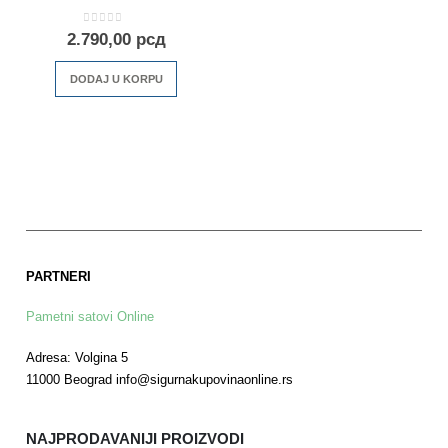
0
out of 5
2.790,00
рсд
DODAJ U KORPU
PARTNERI
Pametni satovi Online
Adresa: Volgina 5
11000 Beograd info@sigurnakupovinaonline.rs
NAJPRODAVANIJI PROIZVODI