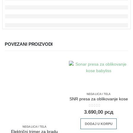
POVEZANI PROIZVODI
NEGA LICA I TELA
SNR presa za oblikovanje kose
0
out of 5
3.690,00
рсд
DODAJ U KORPU
NEGA LICA I TELA
Električni trimer za bradu