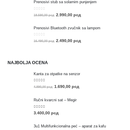
Prenosivi stub sa solarnim punjenjem
0
out of 5
2.990,00
рсд
18.590,00
рсд
Prenosivi Bluetooth zvučnik sa lampom
0
out of 5
2.490,00
рсд
16.490,00
рсд
NAJBOLJA OCENA
Kanta za otpatke na senzor
5.00
out of 5
1.690,00
рсд
4.890,00
рсд
Ručni kvarcni sat – Megir
5.00
out of 5
3.400,00
рсд
3u1 Multifunkcionalna peć – aparat za kafu