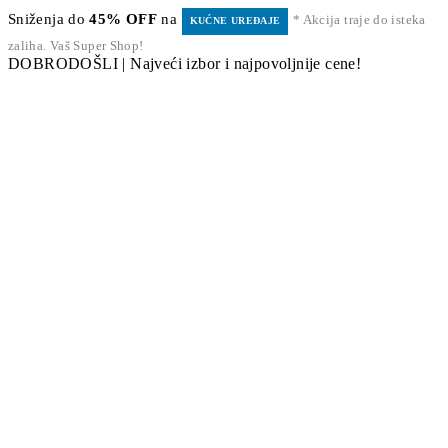
Sniženja do
45% OFF
na
* Akcija traje do isteka
KUĆNE UREĐAJE
zaliha. Vaš Super Shop!
DOBRODOŠLI | Najveći izbor i najpovoljnije cene!