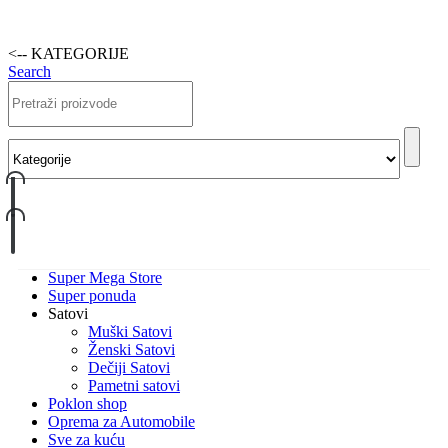
<-- KATEGORIJE
Search
Super Mega Store
Super ponuda
Satovi
Muški Satovi
Ženski Satovi
Dečiji Satovi
Pametni satovi
Poklon shop
Oprema za Automobile
Sve za kuću