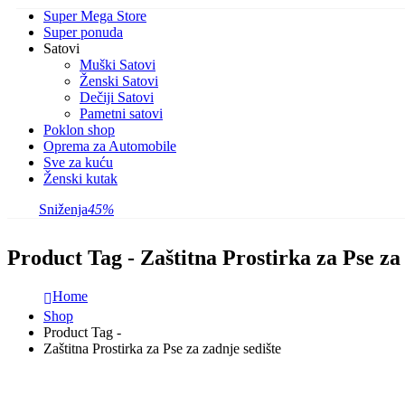
Super Mega Store
Super ponuda
Satovi
Muški Satovi
Ženski Satovi
Dečiji Satovi
Pametni satovi
Poklon shop
Oprema za Automobile
Sve za kuću
Ženski kutak
Sniženja
45%
Product Tag - Zaštitna Prostirka za Pse za 
Home
Shop
Product Tag -
Zaštitna Prostirka za Pse za zadnje sedište