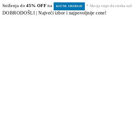
Sniženja do
45% OFF
na
* Akcija traje do isteka za
KUĆNE UREĐAJE
DOBRODOŠLI | Najveći izbor i najpovoljnije cene!