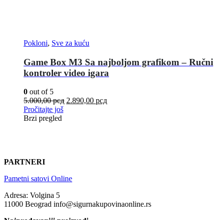
Pokloni
,
Sve za kuću
Game Box M3 Sa najboljom grafikom – Ručni
kontroler video igara
0
out of 5
5.000,00
рсд
2.890,00
рсд
Pročitajte još
Brzi pregled
PARTNERI
Pametni satovi Online
Adresa: Volgina 5
11000 Beograd info@sigurnakupovinaonline.rs