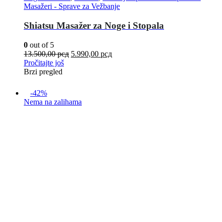
Masažeri - Sprave za Vežbanje
Shiatsu Masažer za Noge i Stopala
0
out of 5
13.500,00
рсд
5.990,00
рсд
Pročitajte još
Brzi pregled
-42%
Nema na zalihama