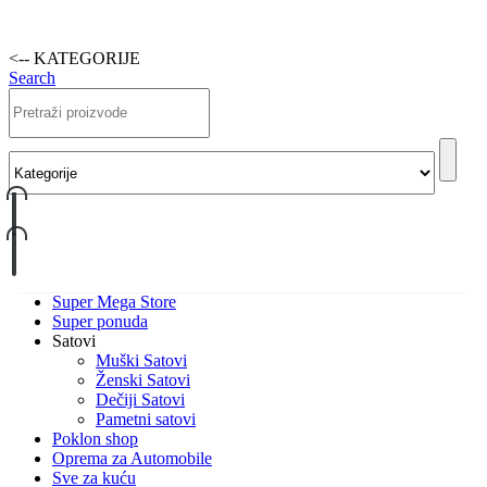
<-- KATEGORIJE
Search
Super Mega Store
Super ponuda
Satovi
Muški Satovi
Ženski Satovi
Dečiji Satovi
Pametni satovi
Poklon shop
Oprema za Automobile
Sve za kuću