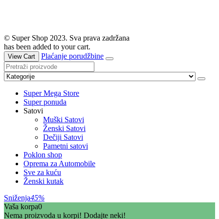
© Super Shop 2023. Sva prava zadržana
has been added to your cart.
Plaćanje porudžbine
View Cart
Super Mega Store
Super ponuda
Satovi
Muški Satovi
Ženski Satovi
Dečiji Satovi
Pametni satovi
Poklon shop
Oprema za Automobile
Sve za kuću
Ženski kutak
Sniženja
45%
Vaša korpa
0
Nema proizvoda u korpi! Dodajte neki!