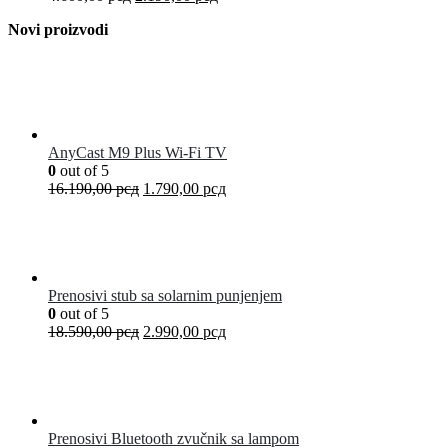
Novi proizvodi
AnyCast M9 Plus Wi-Fi TV
0
out of 5
16.190,00
рсд
1.790,00
рсд
Prenosivi stub sa solarnim punjenjem
0
out of 5
18.590,00
рсд
2.990,00
рсд
Prenosivi Bluetooth zvučnik sa lampom