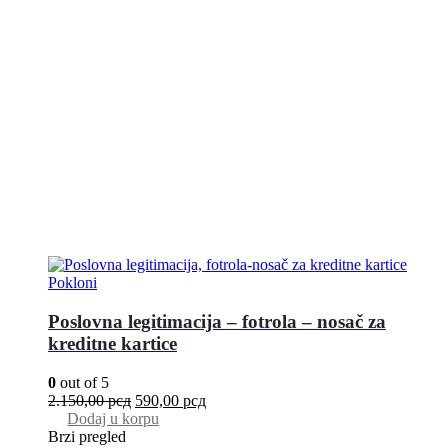
Pokloni
Poslovna legitimacija – fotrola – nosač za
kreditne kartice
0
out of 5
2.150,00
рсд
590,00
рсд
Dodaj u korpu
Brzi pregled