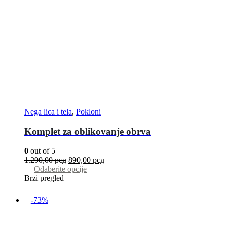
Nega lica i tela
,
Pokloni
Komplet za oblikovanje obrva
0
out of 5
1.290,00
рсд
890,00
рсд
Odaberite opcije
Brzi pregled
-73%