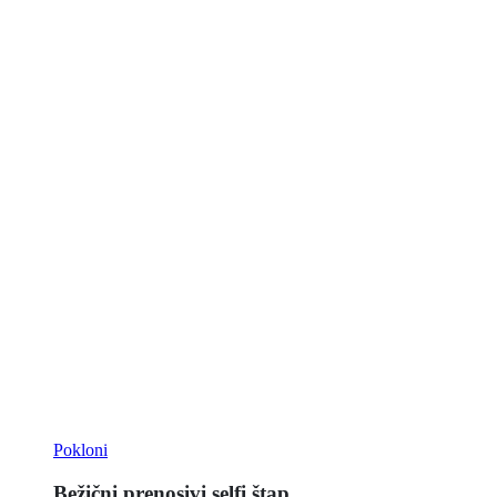
Pokloni
Bežični prenosivi selfi štap