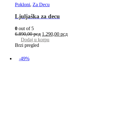
Pokloni
,
Za Decu
Ljuljaška za decu
0
out of 5
6.890,00
рсд
1.290,00
рсд
Dodaj u korpu
Brzi pregled
-49%