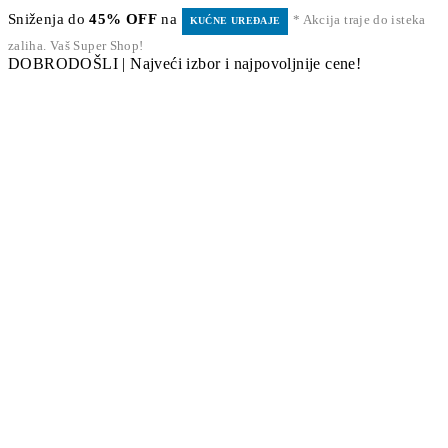
Sniženja do
45% OFF
na
* Akcija traje do isteka
KUĆNE UREĐAJE
zaliha. Vaš Super Shop!
DOBRODOŠLI | Najveći izbor i najpovoljnije cene!