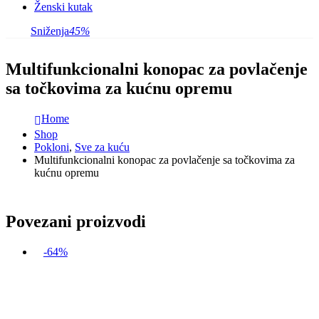
Ženski kutak
Sniženja
45%
Multifunkcionalni konopac za povlačenje
sa točkovima za kućnu opremu
Home
Shop
Pokloni
,
Sve za kuću
Multifunkcionalni konopac za povlačenje sa točkovima za
kućnu opremu
Povezani proizvodi
-64%