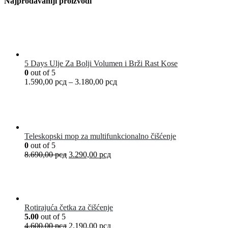
Najprodavaniji proizvodi
5 Days Ulje Za Bolji Volumen i Brži Rast Kose
0
out of 5
1.590,00
рсд
–
3.180,00
рсд
Teleskopski mop za multifunkcionalno čišćenje
0
out of 5
8.690,00
рсд
3.290,00
рсд
Rotirajuća četka za čišćenje
5.00
out of 5
4.600,00
рсд
2.190,00
рсд