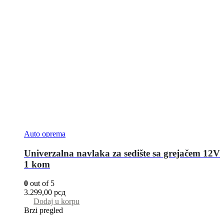
Auto oprema
Univerzalna navlaka za sedište sa grejačem 12V
1 kom
0
out of 5
3.299,00
рсд
Dodaj u korpu
Brzi pregled