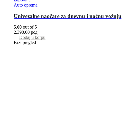
Auto oprema
Univezalne naočare za dnevnu i noćnu vožnju
5.00
out of 5
2.390,00
рсд
Dodaj u korpu
Brzi pregled