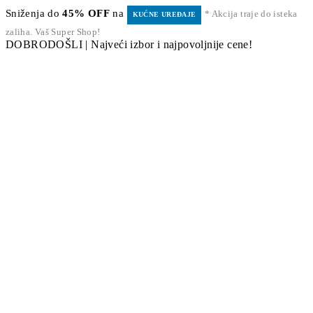
Sniženja do
45% OFF
na
* Akcija traje do isteka
KUĆNE UREĐAJE
zaliha. Vaš Super Shop!
DOBRODOŠLI | Najveći izbor i najpovoljnije cene!