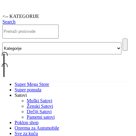
<-- KATEGORIJE
Search
Super Mega Store
Super ponuda
Satovi
Muški Satovi
Ženski Satovi
Dečiji Satovi
Pametni satovi
Poklon shop
Oprema za Automobile
Sve za kuću