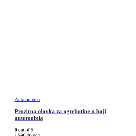
Auto oprema
Prozirna olovka za ogrebotine u boji
automobila
0
out of 5
1.990,00
рсд