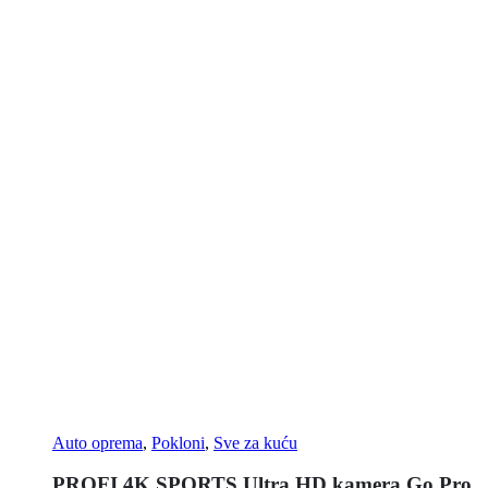
Auto oprema
,
Pokloni
,
Sve za kuću
PROFI 4K SPORTS Ultra HD kamera Go Pro