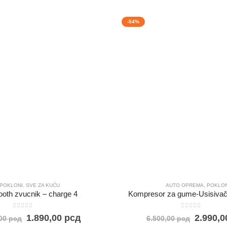
-54%
POKLONI
,
SVE ZA KUĆU
AUTO OPREMA
,
POKLON
ooth zvucnik – charge 4
Kompresor za gume-Usisiva
0
out of 5
0
out of 5
1.890,00
рсд
2.990,
,00
рсд
6.500,00
рсд