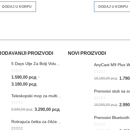
DODAJ U KORPU
DODAJ U KORPU
ODAVANIJI PROIZVODI
NOVI PROIZVODI
5 Days Ulje Za Bolji Volumen i Brži Rast Kose
AnyCast M9 Plus W
0
out of 5
0
out of 5
–
1.590,00
рсд
1.79
16.190,00
рсд
3.180,00
рсд
Teleskopski mop za multifunkcionalno čišćenje
0
out of 5
2.99
18.590,00
рсд
0
out of 5
3.290,00
рсд
8.690,00
рсд
Rotirajuća četka za čišćenje
0
out of 5