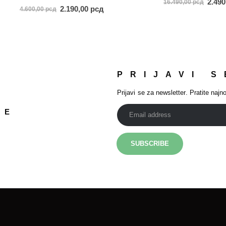
2.49
16.490,00
рсд
5.00
out of 5
2.190,00
рсд
4.600,00
рсд
PRIJAVI S
Prijavi se za newsletter. Pratite najno
JE