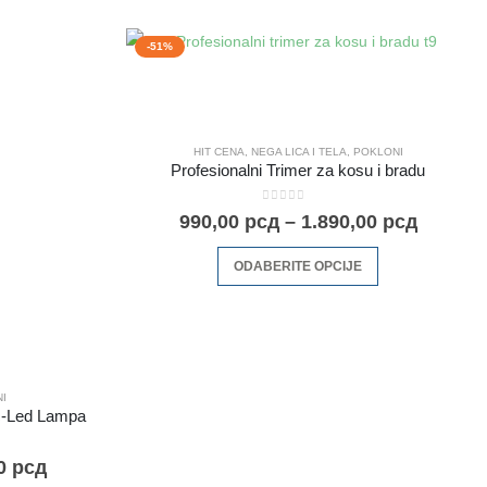
-51%
HIT CENA
,
NEGA LICA I TELA
,
POKLONI
Profesionalni Trimer za kosu i bradu
0
out of 5
990,00
рсд
–
1.890,00
рсд
ODABERITE OPCIJE
I
č-Led Lampa
00
рсд