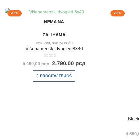
-49%
-59%
NEMA NA
ZALIHAMA
POKLONI
,
SVE ZA KUĆU
Višenamenski dvogled 8×40
0
out of 5
2.790,00
рсд
5.490,00
рсд
PROČITAJTE JOŠ
Bluet
4.590