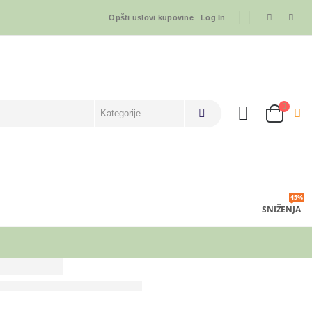
Opšti uslovi kupovine
Log In
45%
SNIŽENJA