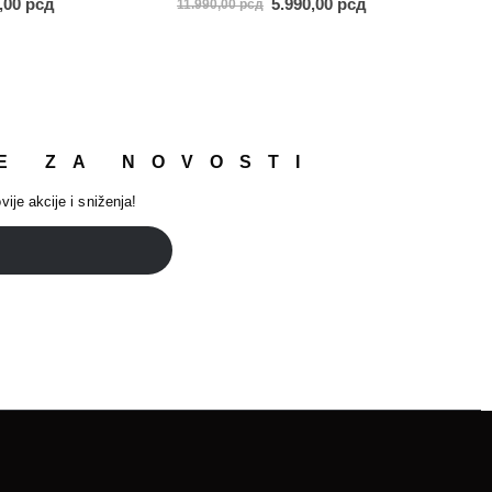
0,00
рсд
5.990,00
рсд
11.990,00
рсд
E ZA NOVOSTI
vije akcije i sniženja!