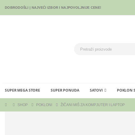
DOBRODOŠLI | NAJVEĆI IZBOR I NAJPOVOLJNIJE CENE!
SUPER MEGA STORE
SUPER PONUDA
SATOVI
POKLON 
SHOP
POKLONI
ŽIČANI MIŠ ZA KOMPJUTER I LAPTOP