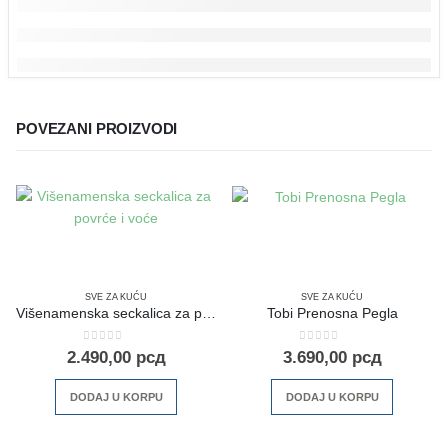
POVEZANI PROIZVODI
SVE ZA KUĆU
SVE ZA KUĆU
Višenamenska seckalica za povrće i voće
Tobi Prenosna Pegla
0
out of 5
0
out of 5
2.490,00
рсд
3.690,00
рсд
DODAJ U KORPU
DODAJ U KORPU