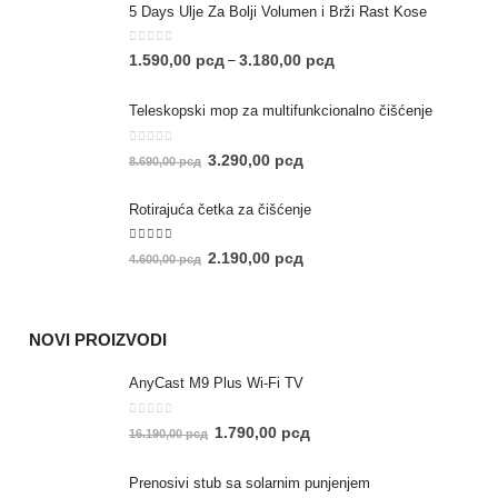
5 Days Ulje Za Bolji Volumen i Brži Rast Kose
0
out of 5
1.590,00
рсд
3.180,00
рсд
–
Teleskopski mop za multifunkcionalno čišćenje
0
out of 5
3.290,00
рсд
8.690,00
рсд
Rotirajuća četka za čišćenje
5.00
out of 5
2.190,00
рсд
4.600,00
рсд
NOVI PROIZVODI
AnyCast M9 Plus Wi-Fi TV
0
out of 5
1.790,00
рсд
16.190,00
рсд
Prenosivi stub sa solarnim punjenjem