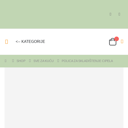
<-- KATEGORIJE
SHOP
SVE ZA KUĆU
POLICA ZA SKLADIŠTENJE CIPELA