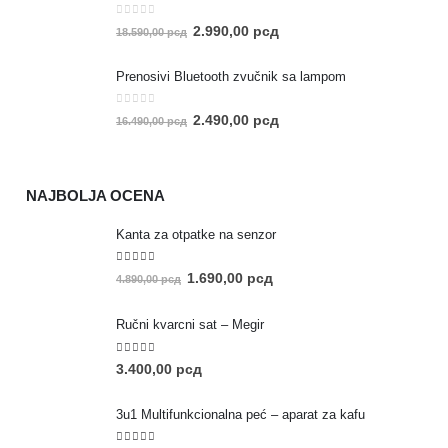
0
out of 5
2.990,00
рсд
18.590,00
рсд
Prenosivi Bluetooth zvučnik sa lampom
0
out of 5
2.490,00
рсд
16.490,00
рсд
NAJBOLJA OCENA
Kanta za otpatke na senzor
5.00
out of 5
1.690,00
рсд
4.890,00
рсд
Ručni kvarcni sat – Megir
5.00
out of 5
3.400,00
рсд
3u1 Multifunkcionalna peć – aparat za kafu