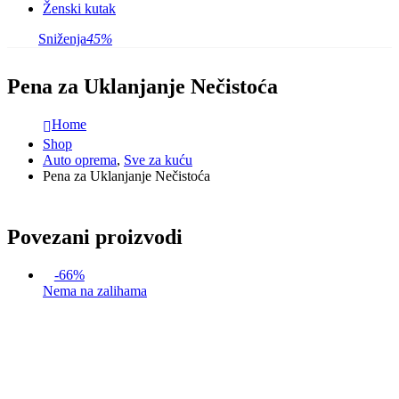
Ženski kutak
Sniženja
45%
Pena za Uklanjanje Nečistoća
Home
Shop
Auto oprema
,
Sve za kuću
Pena za Uklanjanje Nečistoća
Povezani proizvodi
-66%
Nema na zalihama