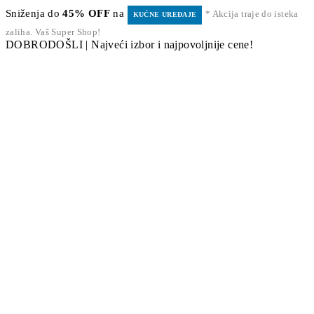
Sniženja do
45% OFF
na
* Akcija traje do isteka
KUĆNE UREĐAJE
zaliha. Vaš Super Shop!
DOBRODOŠLI | Najveći izbor i najpovoljnije cene!