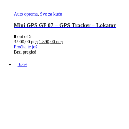
Auto oprema
,
Sve za kuću
Mini GPS GF 07 – GPS Tracker – Lokator
0
out of 5
3.900,00
рсд
1.890,00
рсд
Pročitajte još
Brzi pregled
-63%