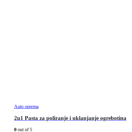
Auto oprema
2u1 Pasta za poliranje i uklanjanje ogrebotina
0
out of 5