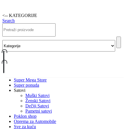
<-- KATEGORIJE
Search
Super Mega Store
Super ponuda
Satovi
Muški Satovi
Ženski Satovi
Dečiji Satovi
Pametni satovi
Poklon shop
Oprema za Automobile
Sve za kuću