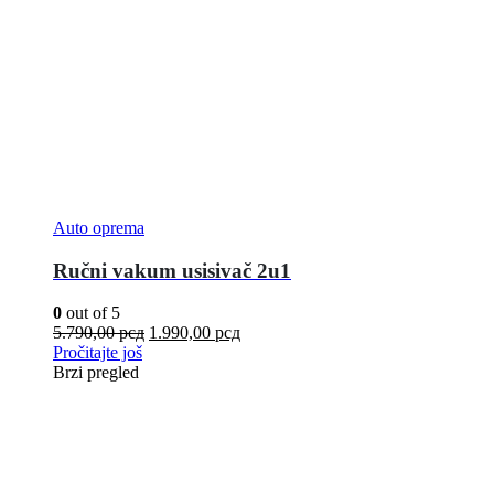
Auto oprema
Ručni vakum usisivač 2u1
0
out of 5
5.790,00
рсд
1.990,00
рсд
Pročitajte još
Brzi pregled