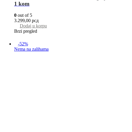
1 kom
0
out of 5
3.299,00
рсд
Dodaj u korpu
Brzi pregled
-52%
Nema na zalihama