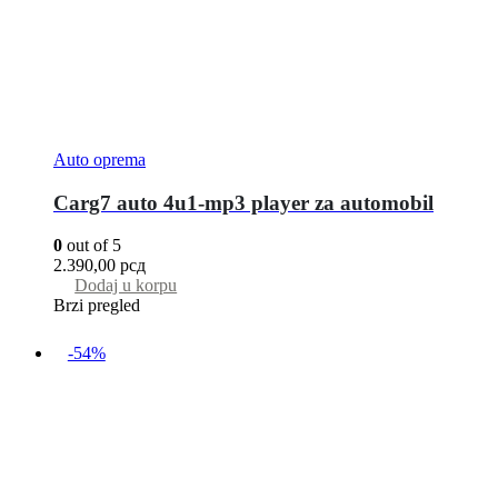
Auto oprema
Carg7 auto 4u1-mp3 player za automobil
0
out of 5
2.390,00
рсд
Dodaj u korpu
Brzi pregled
-54%