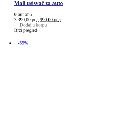
Mali usisvač za auto
0
out of 5
3.390,00
рсд
990,00
рсд
Dodaj u korpu
Brzi pregled
-55%