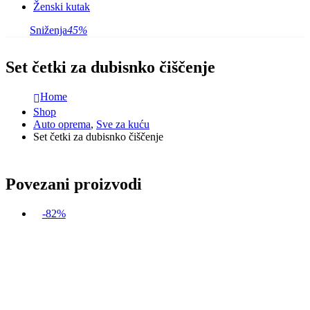
Ženski kutak
Sniženja
45%
Set četki za dubisnko čiščenje
Home
Shop
Auto oprema
,
Sve za kuću
Set četki za dubisnko čiščenje
Povezani proizvodi
-82%