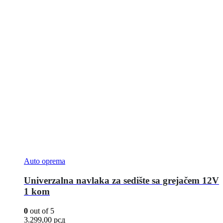
Auto oprema
Univerzalna navlaka za sedište sa grejačem 12V
1 kom
0
out of 5
3.299,00
рсд