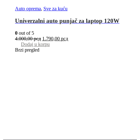
Auto oprema
,
Sve za kuću
Univerzalni auto punjač za laptop 120W
0
out of 5
4.000,00
рсд
1.790,00
рсд
Dodaj u korpu
Brzi pregled