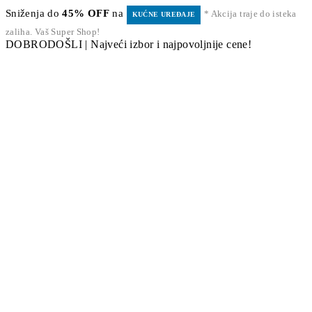
Sniženja do
45% OFF
na
* Akcija traje do isteka
KUĆNE UREĐAJE
zaliha. Vaš Super Shop!
DOBRODOŠLI | Najveći izbor i najpovoljnije cene!