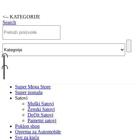
<-- KATEGORIJE
Search
Super Mega Store
Super ponuda
Satovi
Muški Satovi
Ženski Satovi
Dečiji Satovi
Pametni satovi
Poklon shop
Oprema za Automobile
Sve za kuću